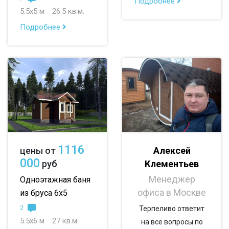
Подробнее
5.5х5 м
26.5 кв.м.
По опциям:
Подробнее
с верандой
с террасой
с эркером
с котельной
с панорамными окнами
со вторым светом
с санузлом
с ванной
с туалетом
с гостевой комнатой
с беседкой
с двумя входами
1116
Алексей
цены от
с навесом для авто
000
Клементьев
руб
Менеджер
Одноэтажная баня
офиса в Москве
из бруса 6х5
2
Терпеливо ответит
5.5х6 м
27 кв.м.
на все вопросы по