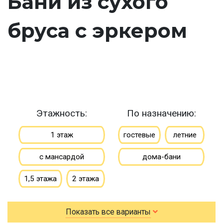
Бани из сухого
бруса с эркером
Этажность:
По назначению:
1 этаж
гостевые
летние
с мансардой
дома-бани
1,5 этажа
2 этажа
По типу бруса:
По размеру:
Показать все варианты
клееный
сухой
3х4
3х5
3х6