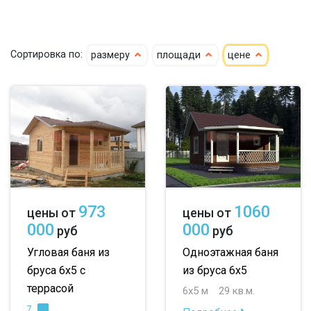
кедр
4х4
4х5
4х6
Сортировка по:
размеру
площади
цене
клееный кедр
5х5
5х6
5х7
сухой кедр
6х6
6х7
6х8
профилированный
7х8
7х10
8х8
100х150
8х9
большие
150х150
небольшие
973
1060
цены от
цены от
150х200
маленькие
000
000
руб
руб
до 50 м
до 100 м
Угловая баня из
Одноэтажная баня
бруса 6х5 с
из бруса 6х5
до 150 м
террасой
6х5 м
29 кв.м.
до 200 м
7