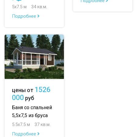
Подробнее
5х7.5 м
34 кв.м.
По опциям:
Подробнее
с верандой
с террасой
с эркером
с котельной
с панорамными окнами
со вторым светом
с санузлом
с ванной
с туалетом
с гостевой комнатой
с беседкой
с двумя входами
1526
цены от
с навесом для авто
000
руб
Баня со спальней
5,5х7,5 из бруса
5.5х7.5 м
37 кв.м.
Подробнее