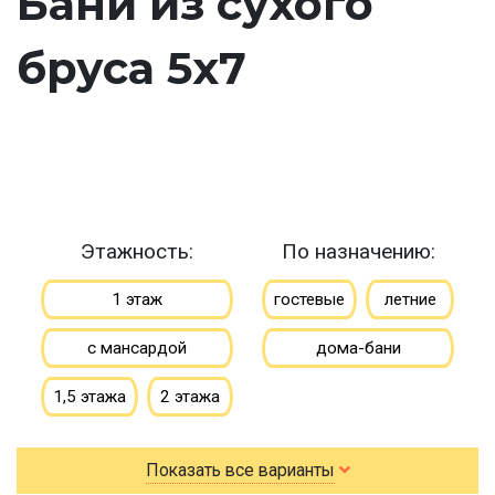
Бани из сухого
бруса 5х7
Этажность:
По назначению:
1 этаж
гостевые
летние
с мансардой
дома-бани
1,5 этажа
2 этажа
По типу бруса:
По размеру:
Показать все варианты
клееный
сухой
3х4
3х5
3х6