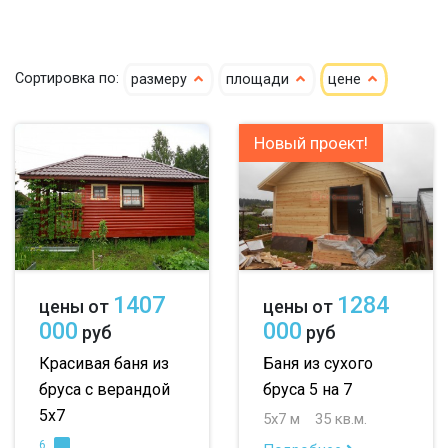
кедр
4х4
4х5
4х6
Сортировка по:
размеру
площади
цене
клееный кедр
5х5
5х6
5х7
сухой кедр
6х6
6х7
6х8
Новый проект!
профилированный
7х8
7х10
8х8
100х150
8х9
большие
150х150
небольшие
1407
1284
цены от
цены от
150х200
маленькие
000
000
руб
руб
до 50 м
до 100 м
Красивая баня из
Баня из сухого
бруса с верандой
бруса 5 на 7
до 150 м
5х7
5х7 м
35 кв.м.
до 200 м
6