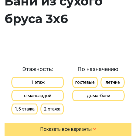
Бани из сухого
бруса 3х6
Этажность:
По назначению:
1 этаж
гостевые
летние
с мансардой
дома-бани
1,5 этажа
2 этажа
По типу бруса:
По размеру:
Показать все варианты
клееный
сухой
3х4
3х5
3х6