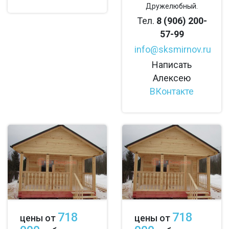
Дружелюбный.
Тел.
8 (906) 200-
57-99
info@sksmirnov.ru
Написать
Алексею
ВКонтакте
718
718
цены от
цены от