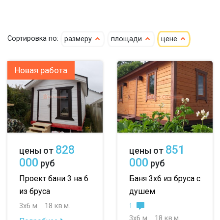
кедр
4х4
4х5
4х6
Сортировка по:
размеру
площади
цене
клееный кедр
5х5
5х6
5х7
сухой кедр
6х6
6х7
6х8
Новая работа
профилированный
7х8
7х10
8х8
100х150
8х9
большие
150х150
небольшие
828
851
цены от
цены от
150х200
маленькие
000
000
руб
руб
до 50 м
до 100 м
Проект бани 3 на 6
Баня 3х6 из бруса с
из бруса
душем
до 150 м
3х6 м
18 кв.м.
1
до 200 м
3х6 м
18 кв.м.