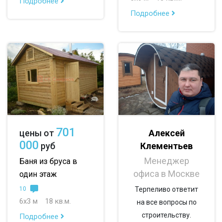
Подробнее
Подробнее
По опциям:
с верандой
с террасой
с эркером
с котельной
с панорамными окнами
со вторым светом
с санузлом
с ванной
с туалетом
с гостевой комнатой
с беседкой
с двумя входами
701
Алексей
цены от
000
Клементьев
руб
с навесом для авто
Менеджер
Баня из бруса в
офиса в Москве
один этаж
10
Терпеливо ответит
6х3 м
18 кв.м.
на все вопросы по
строительству.
Подробнее