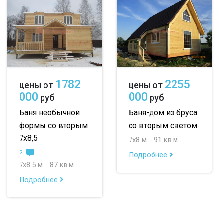
профилированный
7х8
7х10
8х8
100х150
8х9
большие
150х150
небольшие
1782
2255
цены от
цены от
150х200
маленькие
000
000
руб
руб
до 50 м
до 100 м
Баня необычной
Баня-дом из бруса
формы со вторым
со вторым светом
до 150 м
7х8,5
7х8 м
91 кв.м.
до 200 м
2
Подробнее
7х8.5 м
87 кв.м.
По опциям:
Подробнее
с верандой
с террасой
с эркером
с котельной
с панорамными окнами