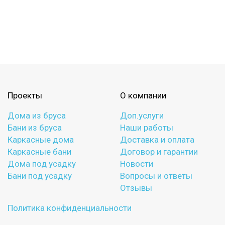
со вторым светом
с санузлом
с ванной
с туалетом
с гостевой комнатой
с беседкой
с двумя входами
с навесом для авто
Проекты
О компании
Дома из бруса
Доп.услуги
Бани из бруса
Наши работы
Каркасные дома
Доставка и оплата
Каркасные бани
Договор и гарантии
Дома под усадку
Новости
Бани под усадку
Вопросы и ответы
Отзывы
Политика конфиденциальности