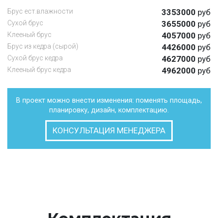
Брус ест.влажности
3353000
руб
Сухой брус
3655000
руб
Клееный брус
4057000
руб
Брус из кедра (сырой)
4426000
руб
Сухой брус кедра
4627000
руб
Клееный брус кедра
4962000
руб
В проект можно внести изменения: поменять площадь,
планировку, дизайн, комплектацию.
КОНСУЛЬТАЦИЯ МЕНЕДЖЕРА