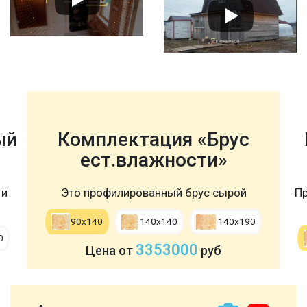
ый
Комплектация «Брус
ест.влажности»
 и
Это профилированный брус сырой
Пр
90х140
140х140
140х190
0
3353000
Цена от
руб